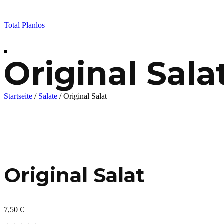
Skip
to
Total Planlos
content
Original Sala
Startseite
/
Salate
/
Original Salat
Original Salat
7,50
€