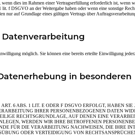
wenn dies im Rahmen einer Vertragserfüllung erforderlich ist, wenn wir
. 1 lit. f DSGVO an der Weitergabe haben oder wenn eine sonstige Rec
 nur auf Grundlage eines gültigen Vertrags über Auftragsverarbeitung
r Datenverarbeitung
nwilligung möglich. Sie können eine bereits erteilte Einwilligung jede
Datenerhebung in besonderen 
 6 ABS. 1 LIT. E ODER F DSGVO ERFOLGT, HABEN SIE 
ERARBEITUNG IHRER PERSONENBEZOGENEN DATEN WIDER
WEILIGE RECHTSGRUNDLAGE, AUF DENEN EINE VERARBE
LEGEN, WERDEN WIR IHRE BETROFFENEN PERSONENBEZ
E FÜR DIE VERARBEITUNG NACHWEISEN, DIE IHRE INT
ÜBUNG ODER VERTEIDIGUNG VON RECHTSANSPRÜCHEN (W