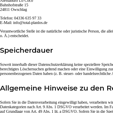
Alessandro Lo Coco
Bahnhofstraße 15
24811 Owschlag
Telefon: 04336 635 97 33
E-Mail: info@total-planlos.de
Verantwortliche Stelle ist die natürliche oder juristische Person, di
o. Ä.) entscheidet.
Speicherdauer
Soweit innerhalb dieser Datenschutzerklärung keine speziellere Speich
berechtigtes Löschersuchen geltend machen oder eine Einwilligung zur 
personenbezogenen Daten haben (z. B. steuer- oder handelsrechtliche A
Allgemeine Hinweise zu den R
Sofern Sie in die Datenverarbeitung eingewilligt haben, verarbeiten 
Datenkategorien nach Art. 9 Abs. 1 DSGVO verarbeitet werden. Im Fall
auf Grundlage von Art. 49 Abs. 1 lit. a DSGVO. Sofern Sie in die Speic