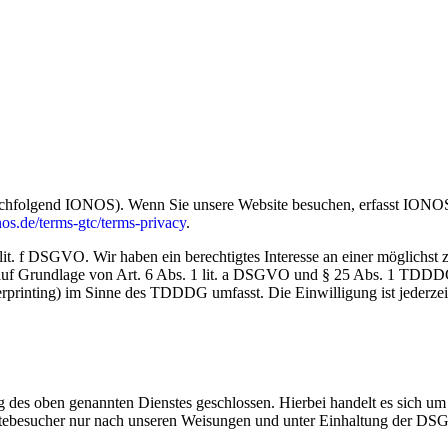
chfolgend IONOS). Wenn Sie unsere Website besuchen, erfasst IONOS v
os.de/terms-gtc/terms-privacy
.
. f DSGVO. Wir haben ein berechtigtes Interesse an einer möglichst z
ch auf Grundlage von Art. 6 Abs. 1 lit. a DSGVO und § 25 Abs. 1 TDDD
erprinting) im Sinne des TDDDG umfasst. Die Einwilligung ist jederzei
des oben genannten Dienstes geschlossen. Hierbei handelt es sich um 
itebesucher nur nach unseren Weisungen und unter Einhaltung der DSG