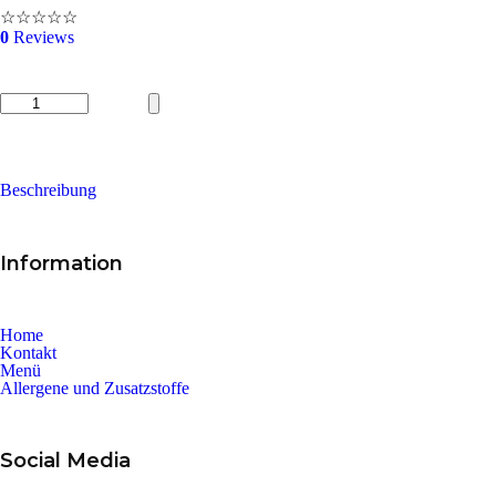
☆
☆
☆
☆
☆
0
Reviews
Gyros
mit
Kartoffeln
und
Beschreibung
Käse
Menge
Information
Home
Kontakt
Menü
Allergene und Zusatzstoffe
Social Media