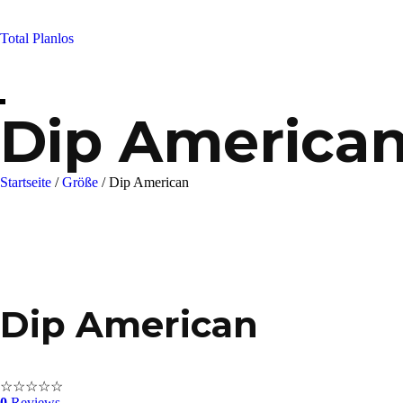
Skip
to
Total Planlos
content
Dip America
Startseite
/
Größe
/
Dip American
Dip American
☆
☆
☆
☆
☆
0
Reviews